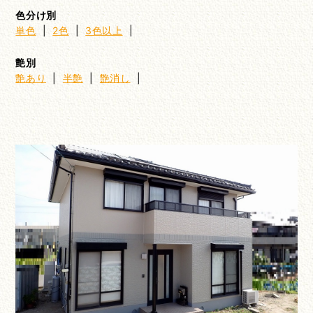
色分け別
単色
|
2色
|
3色以上
|
艶別
艶あり
|
半艶
|
艶消し
|