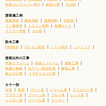
鉄筋コンクリート(RC)
|
板張り壁
|
その他
|
塗装施工例
屋根塗装
|
断熱塗料
|
遮熱塗料
|
意匠柄
|
フッ素塗料
|
シリコン塗料
|
無機コート
|
クリヤー塗装
|
その他
|
防水工事
FRP防水
|
ウレタン防水
|
シート防水
|
シーリング
|
塗装以外の工事
内装リフォーム
|
外装リフォーム
|
屋根工事
|
雨漏り修繕
|
白アリ・防虫対策
|
解体工事
|
鳥よけ工事
|
コウモリよけ工事
|
カラー別
白系
|
黒系
|
グレー系
|
クリーム系
|
アイボリー系
|
ブラウン系
|
グリーン系
|
ブルー系
|
レッド系
|
イエロー系
|
パープル系
|
クリヤー
|