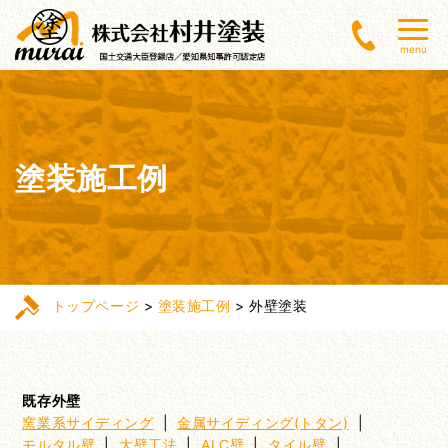
menu
塗装施工例
トップページ
>
塗装施工例
>
外壁塗装
既存外壁
窯業系サイディング
|
金属サイディング(トタン)
|
モルタル壁
|
大壁工法
|
ALC壁
|
タイル壁
|