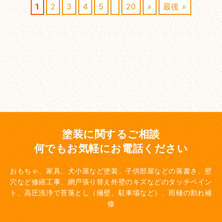
1
2
3
4
5
20
»
最後 »
塗装に関するご相談
何でもお気軽にお電話ください
おもちゃ、家具、犬小屋など塗装、子供部屋などの落書き、壁
穴など修繕工事、網戸張り替え
外壁のキズなどのタッチペイン
ト、高圧洗浄で苔落とし（擁壁、駐車場など）、雨樋の割れ補
修