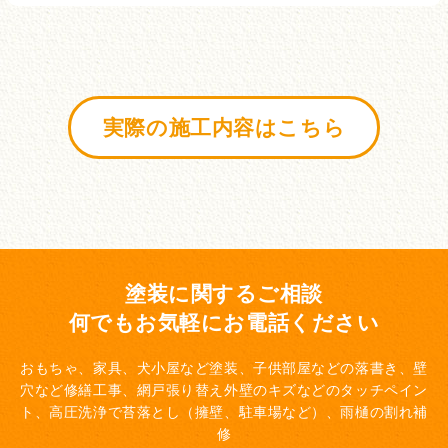
実際の施工内容はこちら
塗装に関するご相談
何でもお気軽にお電話ください
おもちゃ、家具、犬小屋など塗装、子供部屋などの落書き、壁
穴など修繕工事、網戸張り替え
外壁のキズなどのタッチペイン
ト、高圧洗浄で苔落とし（擁壁、駐車場など）、雨樋の割れ補
修