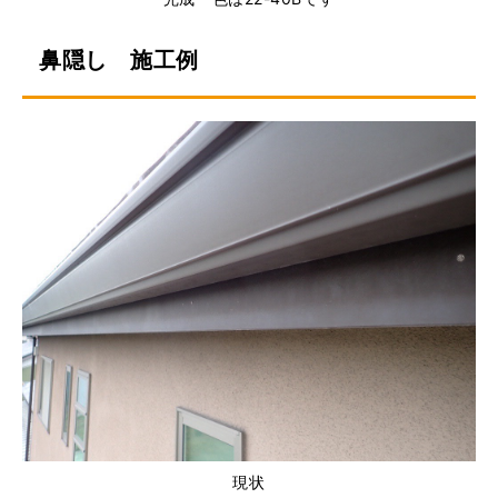
鼻隠し 施工例
現状