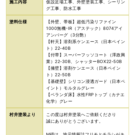
施工内容
仮設足場工事、外壁塗装工事、シーリン
グ工事、防水工事
塗料仕様
【外壁、帯板】超低汚染リファイン
1000無機ｰIR（アステック）8074アイ
アンバーグ（3分艶）
【軒天】溶剤系ケンエース（日本ペイン
ト）22-40B
【付帯】スーパーフッソコート（澤政興
業）22-30B、シャッターBOX22-50B
【擁壁】溶剤ケンエース（日本ペイン
ト）22-50B
【基礎壁】シリコン浸透ガード（日本ペ
イント）モルタルグレー
【ベランダ床】水性FRPトップ（カナエ
化学）グレー
村井塗装より
この度は村井塗装へご依頼くださり
誠にありがとうございます。
M様は、地元情報誌フリモとチラシがキ