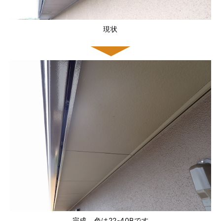
現状
完成 色は22-40Bです