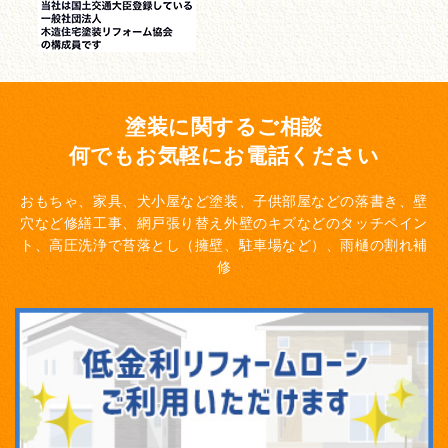
塗装に関するご相談
何でもお気軽にお電話ください
おもちゃ、家具、犬小屋など塗装、子供部屋などの落書き、壁
穴など修繕工事、網戸張り替え
外壁のキズなどのタッチペイン
ト、高圧洗浄で苔落とし（擁壁、駐車場など）、雨樋の割れ補
修