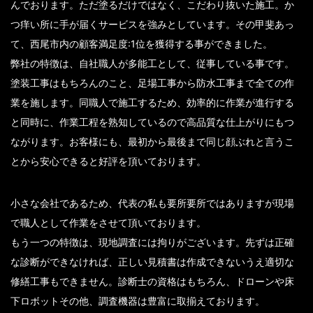
んでおります。ただ塗るだけではなく、こだわり抜いた施工。か
つ痒い所に手が届くサービスを強みとしています。その甲斐あっ
て、西尾市内の顧客満足度:1位を獲得する事ができました。
弊社の特徴は、自社職人が多能工として、従事している事です。
塗装工事はもちろんのこと、足場工事から防水工事まで全ての作
業を施します。同職人で施工するため、効率的に作業が進行する
と同時に、作業工程を熟知しているので高品質な仕上がりにもつ
ながります。お客様にも、最初から最後まで同じ顔ぶれと言うこ
とから安心できると好評を頂いております。
小さな会社であるため、代表の私も要所要所ではありますが現場
で職人として作業をさせて頂いております。
もう一つの特徴は、現地調査には拘りがございます。先ずは正確
な診断ができなければ、正しい見積書は作成できないうえ適切な
修繕工事もできません。診断士の資格はもちろん、ドローンや床
下ロボットその他、調査機器は豊富に取揃えております。