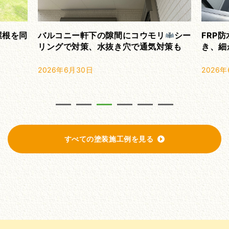
ウモリ
シー
FRP防水層を保護塗装 色あせ、ザラつ
西
通気対策も
き、細かなひび割れが劣化のサイン
装
2026年6月28日
2
すべての塗装施工例を見る