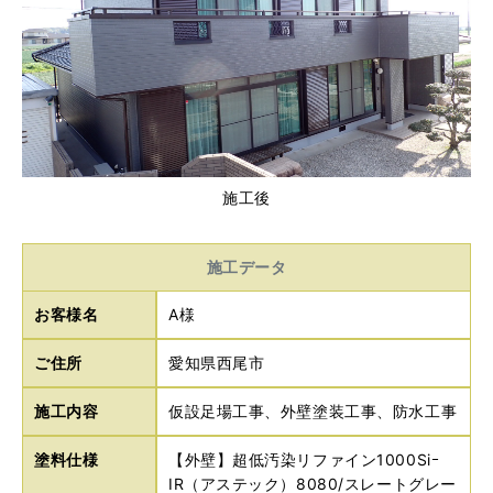
施工後
施工データ
お客様名
A様
ご住所
愛知県西尾市
施工内容
仮設足場工事、外壁塗装工事、防水工事
塗料仕様
【外壁】超低汚染リファイン1000Siｰ
IR（アステック）8080/スレートグレー