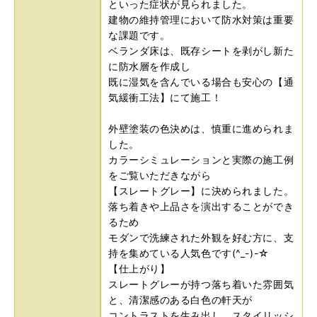
といった症状が見られました。
建物の維持管理において防水対策は重要
な課題です。
ベランダ床は、既存シートを剥がし新た
に防水層を作成し
既に湿気を含んでいる場合も安心の【通
気緩衝工法】にて施工！
外壁塗装の色決めは、慎重に進められま
した。
カラーシミュレーションと実際の施工例
をご覧いただきながら
【スレートグレー】に決められました。
落ち着きや上品さを演出することができ
るため
モダンで洗練された外観を好む方に、支
持を集めている人気色です(^_-)-☆
【仕上がり】
スレートグレーが持つ落ち着いた雰囲気
と、清潔感のある白色の軒天が
コントラストを生み出し、スタイリッシ