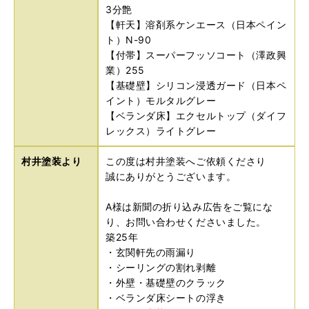
3分艶
【軒天】溶剤系ケンエース（日本ペイン
ト）N-90
【付帯】スーパーフッソコート（澤政興
業）255
【基礎壁】シリコン浸透ガード（日本ペ
イント）モルタルグレー
【ベランダ床】エクセルトップ（ダイフ
レックス）ライトグレー
村井塗装より
この度は村井塗装へご依頼くださり
誠にありがとうございます。
A様は新聞の折り込み広告をご覧にな
り、お問い合わせくださいました。
築25年
・玄関軒先の雨漏り
・シーリングの割れ剥離
・外壁・基礎壁のクラック
・ベランダ床シートの浮き