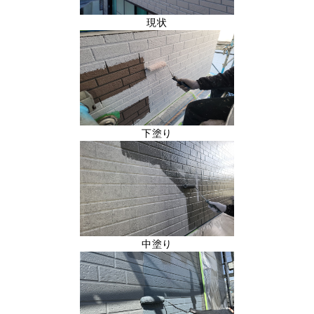
現状
下塗り
中塗り