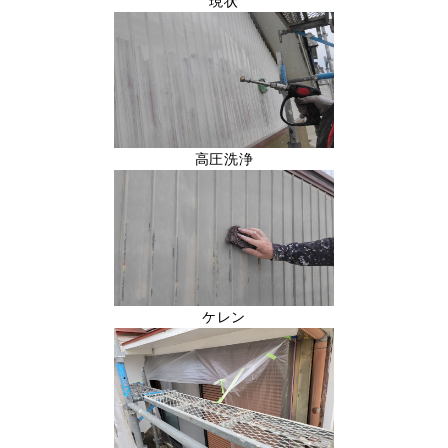
現状
高圧洗浄
ケレン