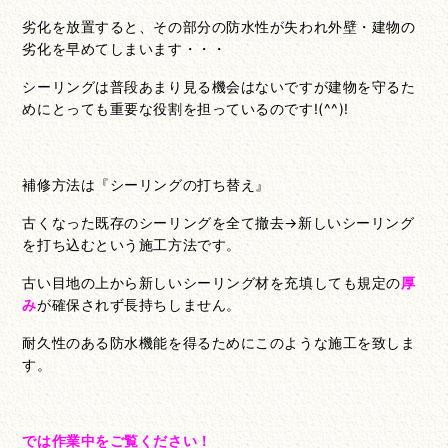
劣化を放置すると、その部分の防水性が失われ外壁・建物の
劣化を早めてしまいます・・・
シーリングは普段あまり見る機会はないですが建物を守るた
めにとっても重要な役割を担っているのです!(^^)!
補修方法は『シーリングの打ち替え』
古くなった既存のシーリングを全て撤去→新しいシーリング
を打ち込むという施工方法です。
古い目地の上から新しいシーリング材を充填しても規定の
厚
み
が確保されず長持ちしません。
耐久性のある防水機能を得るためにこのような施工を致しま
す。
では作業中をご覧ください！