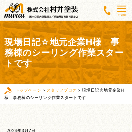
menu
現場日記☆地元企業H様 事
務棟のシーリング作業スター
トです
トップページ
>
スタッフブログ
>
現場日記☆地元企業H
様 事務棟のシーリング作業スタートです
2024年3月7日