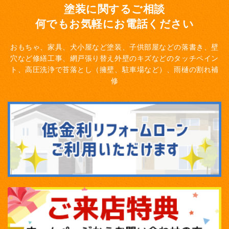
塗装に関するご相談
何でもお気軽にお電話ください
おもちゃ、家具、犬小屋など塗装、子供部屋などの落書き、壁
穴など修繕工事、網戸張り替え
外壁のキズなどのタッチペイン
ト、高圧洗浄で苔落とし（擁壁、駐車場など）、雨樋の割れ補
修