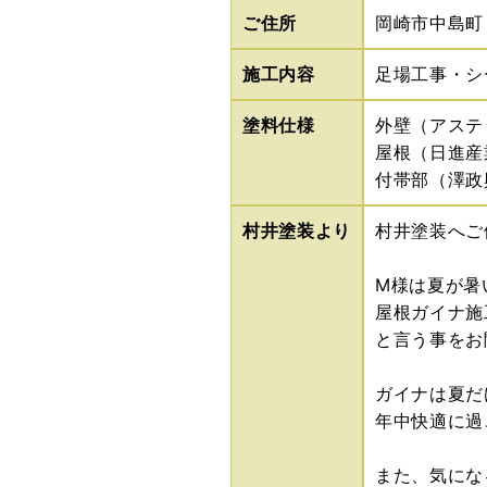
ご住所
岡崎市中島町
施工内容
足場工事・シ
塗料仕様
外壁（アステッ
屋根（日進産
付帯部（澤政
村井塗装より
村井塗装へご
M様は夏が暑
屋根ガイナ施
と言う事をお聞
ガイナは夏だ
年中快適に過
また、気にな