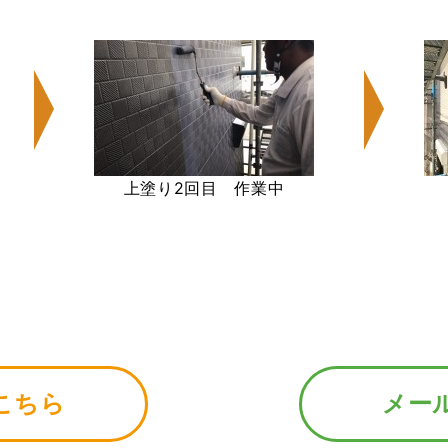
上塗り2回目 作業中
こちら
メー