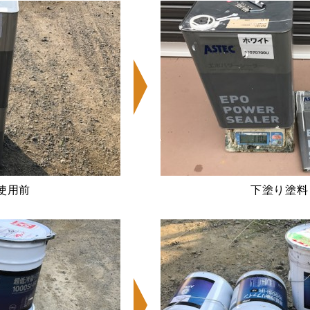
使用前
下塗り塗料