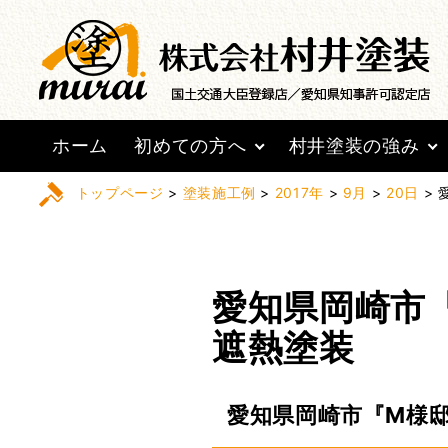
ホーム
初めての方へ
村井塗装の強み
トップページ
>
塗装施工例
>
2017年
>
9月
>
20日
>
愛知県岡崎市
遮熱塗装
愛知県岡崎市『M様