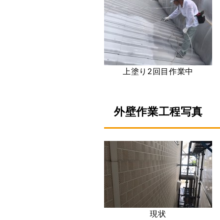
上塗り2回目作業中
外壁作業工程写真
現状