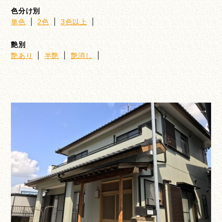
色分け別
単色
|
2色
|
3色以上
|
艶別
艶あり
|
半艶
|
艶消し
|