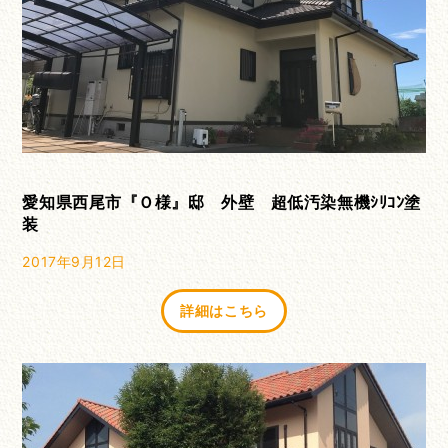
愛知県西尾市『Ｏ様』邸 外壁 超低汚染無機ｼﾘｺﾝ塗
装
2017年9月12日
詳細はこちら