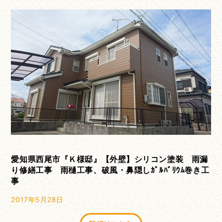
愛知県西尾市『Ｋ様邸』【外壁】シリコン塗装 雨漏
り修繕工事 雨樋工事、破風・鼻隠しｶﾞﾙﾊﾞﾘｳﾑ巻き工
事
2017年5月28日