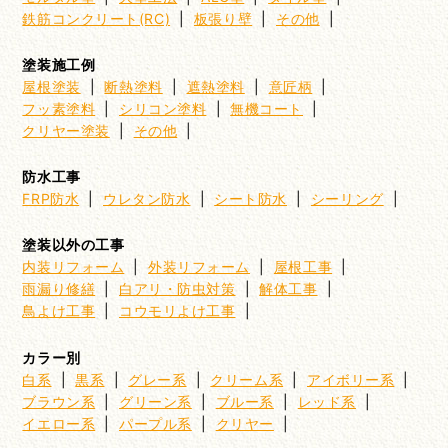
鉄筋コンクリート(RC)
|
板張り壁
|
その他
|
塗装施工例
屋根塗装
|
断熱塗料
|
遮熱塗料
|
意匠柄
|
フッ素塗料
|
シリコン塗料
|
無機コート
|
クリヤー塗装
|
その他
|
防水工事
FRP防水
|
ウレタン防水
|
シート防水
|
シーリング
|
塗装以外の工事
内装リフォーム
|
外装リフォーム
|
屋根工事
|
雨漏り修繕
|
白アリ・防虫対策
|
解体工事
|
鳥よけ工事
|
コウモリよけ工事
|
カラー別
白系
|
黒系
|
グレー系
|
クリーム系
|
アイボリー系
|
ブラウン系
|
グリーン系
|
ブルー系
|
レッド系
|
イエロー系
|
パープル系
|
クリヤー
|