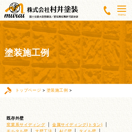
menu
塗装施工例
トップページ
>
塗装施工例
>
既存外壁
窯業系サイディング
|
金属サイディング(トタン)
|
モルタル壁
|
大壁工法
|
ALC壁
|
タイル壁
|