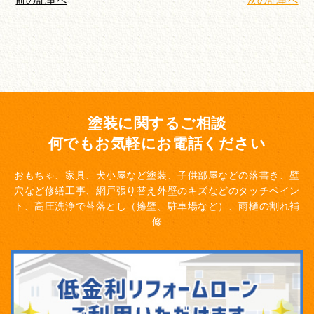
塗装に関するご相談
何でもお気軽にお電話ください
おもちゃ、家具、犬小屋など塗装、子供部屋などの落書き、壁
穴など修繕工事、網戸張り替え
外壁のキズなどのタッチペイン
ト、高圧洗浄で苔落とし（擁壁、駐車場など）、雨樋の割れ補
修