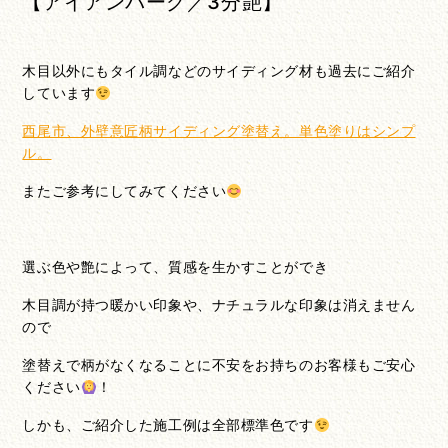
【アイアンバーグ／3分艶】
木目以外にもタイル調などのサイディング材も過去にご紹介
しています
西尾市、外壁意匠柄サイディング塗替え。単色塗りはシンプ
ル。
またご参考にしてみてください
選ぶ色や艶によって、質感を生かすことができ
木目調が持つ暖かい印象や、ナチュラルな印象は消えません
ので
塗替えで柄がなくなることに不安をお持ちのお客様もご安心
ください
！
しかも、ご紹介した施工例は全部標準色です