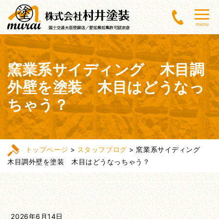
menu
窯業系サイディング 木目調
外壁を塗装 木目はどうなっ
ちゃう？
トップページ
>
スタッフブログ
>
窯業系サイディング
木目調外壁を塗装 木目はどうなっちゃう？
2026年6月14日