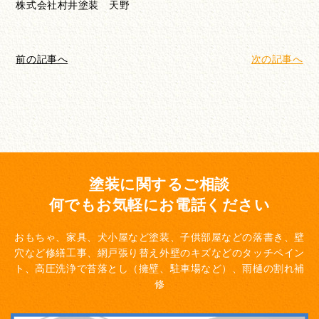
株式会社村井塗装 天野
前の記事へ
次の記事へ
塗装に関するご相談
何でもお気軽にお電話ください
おもちゃ、家具、犬小屋など塗装、子供部屋などの落書き、壁
穴など修繕工事、網戸張り替え
外壁のキズなどのタッチペイン
ト、高圧洗浄で苔落とし（擁壁、駐車場など）、雨樋の割れ補
修