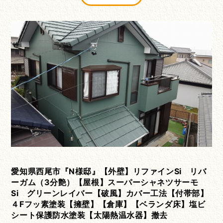
愛知県西尾市『N様邸』【外壁】リファインSi リバ
ーガム（3分艶）【屋根】スーパーシャネツサーモ
Si グリーンレイバー【破風】カバー工法【付帯部】
４Fフッ素塗装【擁壁】【倉庫】【ベランダ床】塩ビ
シート保護防水塗装【太陽熱温水器】撤去