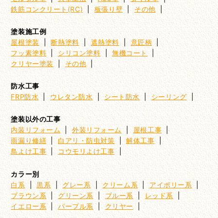
鉄筋コンクリート(RC)
|
板張り壁
|
その他
|
塗装施工例
屋根塗装
|
断熱塗料
|
遮熱塗料
|
意匠柄
|
フッ素塗料
|
シリコン塗料
|
無機コート
|
クリヤー塗装
|
その他
|
防水工事
FRP防水
|
ウレタン防水
|
シート防水
|
シーリング
|
塗装以外の工事
内装リフォーム
|
外装リフォーム
|
屋根工事
|
雨漏り修繕
|
白アリ・防虫対策
|
解体工事
|
鳥よけ工事
|
コウモリよけ工事
|
カラー別
白系
|
黒系
|
グレー系
|
クリーム系
|
アイボリー系
|
ブラウン系
|
グリーン系
|
ブルー系
|
レッド系
|
イエロー系
|
パープル系
|
クリヤー
|