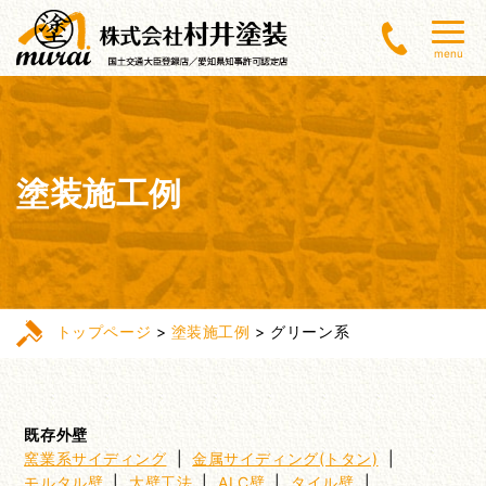
menu
塗装施工例
トップページ
>
塗装施工例
>
グリーン系
既存外壁
窯業系サイディング
|
金属サイディング(トタン)
|
モルタル壁
|
大壁工法
|
ALC壁
|
タイル壁
|