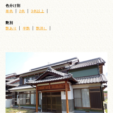
色分け別
単色
|
2色
|
3色以上
|
艶別
艶あり
|
半艶
|
艶消し
|