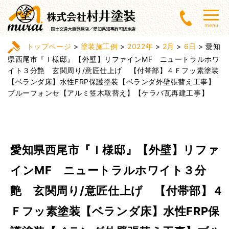
menu
トップページ
>
塗装施工例
>
2022年
>
2月
>
6日
>
愛知
県西尾市『Ｉ様邸』【外壁】リファインMF ニュートラルホワ
イト３分艶 玄関周り/意匠仕上げ 【付帯部】４Ｆフッ素塗装
【ベランダ床】水性FRP保護塗装【ベランダ外壁張替え工事】
ブルーフォンセ【アルミ笠木取替え】【ケラバ瓦再建工事】
愛知県西尾市『Ｉ様邸』【外壁】リファ
インMF ニュートラルホワイト３分
艶 玄関周り/意匠仕上げ 【付帯部】４
Ｆフッ素塗装【ベランダ床】水性FRP保