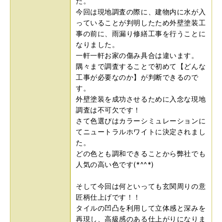
た。
今回は現地調査の際に、建物内に水が入
っていることが判明したため外壁塗装工
事の前に、雨漏り修繕工事を行うことに
なりました。
一軒一軒お家の傷み具合は違います。
隅々まで調査することで初めて【どんな
工事が必要なのか】が判断できるので
す。
外壁塗装を成功させるために入念な現地
調査は不可欠です！
さて色選びはカラーシミュレーションに
てニュートラルホワイトに決定されまし
た。
どの色とも調和できることから弊社でも
人気の高い色です(*^^*)
そして今回は何といっても玄関周りの意
匠柄仕上げです！！
タイルの凹凸を利用して立体感と深みを
再現し、高級感のある仕上がりになりま