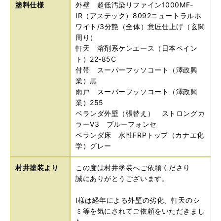
塗料仕様
外壁 超低汚染リファイン1000MF-
IR（アステック）8092ニュートラルホ
ワイト/3分艶（全体）意匠仕上げ（玄関
周り）
軒天 溶剤系ケンエース（日本ペイン
ト）22-85C
付帯 スーパーフッソコート（澤政興
業）黒
雨戸 スーパーフッソコート（澤政興
業）255
ベランダ外壁（張替え） ストロングカ
ラーV3 ブルーフォンセ
ベランダ床 水性FRPトップ（カナエ化
学）グレー
村井塗装より
この度は村井塗装へご依頼くださり
誠にありがとうございます。
I様は経年による外壁の劣化、軒天のシ
ミ等を気にされてご依頼をいただきまし