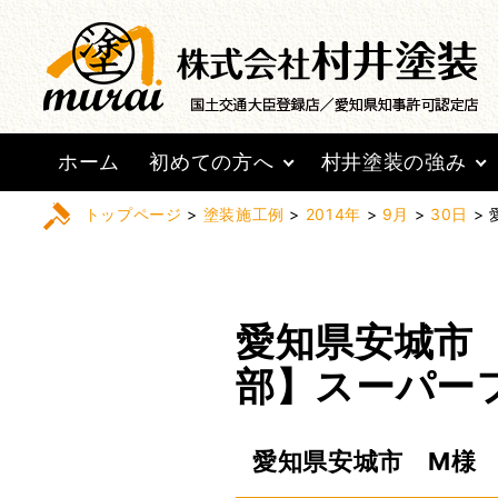
ホーム
初めての方へ
村井塗装の強み
トップページ
>
塗装施工例
>
2014年
>
9月
>
30日
>
愛知県安城市
部】スーパー
愛知県安城市 M様 