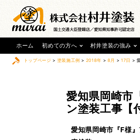
ホーム
初めての方へ
村井塗装の強み
トップページ
>
塗装施工例
>
2018年
>
8月
>
17日
>
愛知県岡崎市
ン塗装工事【
愛知県岡崎市『F様』