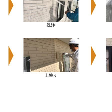
洗浄
上塗り