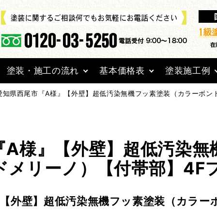
塗装・施工の流れ
基本価格表
塗装施工例
愛知県西尾市『A様』【外壁】超低汚染無機フッ素塗装（カラーボン
『A様』【外壁】超低汚染無
ドメリーノ）【付帯部】4F
』【外壁】超低汚染無機フッ素塗装（カラー