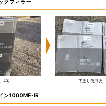
ックフィラー
、4缶
下塗り使用後、
1000MF‐IR