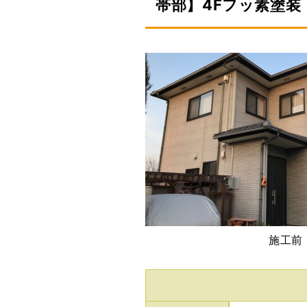
帯部】4Fフッ素塗装
施工前