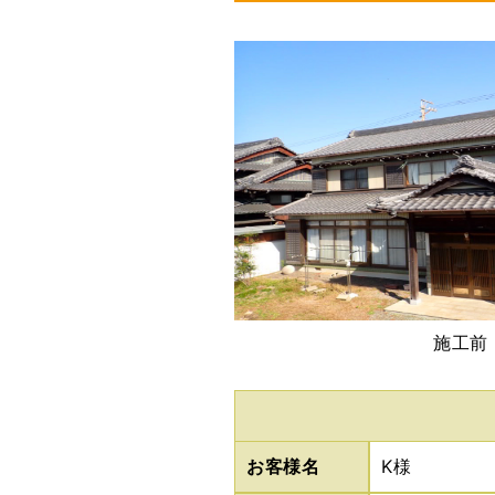
施工前
お客様名
K様