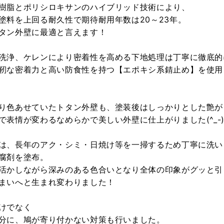
樹脂とポリシロキサンのハイブリッド技術により、
塗料を上回る耐久性で期待耐用年数は20～23年。
タン外壁に最適と言えます！
洗浄、ケレンにより密着性を高める下地処理は丁寧に徹底的
靭な密着力と高い防食性を持つ【エポキシ系錆止め】を使用
り色あせていたトタン外壁も、塗装後はしっかりとした艶が
で表情が変わるなめらかで美しい外壁に仕上がりました(^_-)
は、長年のアク・シミ・日焼け等を一掃するため丁寧に洗い
腐剤を塗布。
活かしながら深みのある色合いとなり全体の印象がグッと引
まいへと生まれ変わりました！
けでなく
分に、鳩が寄り付かない対策も行いました。