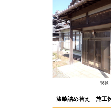
現状
漆喰詰め替え 施工