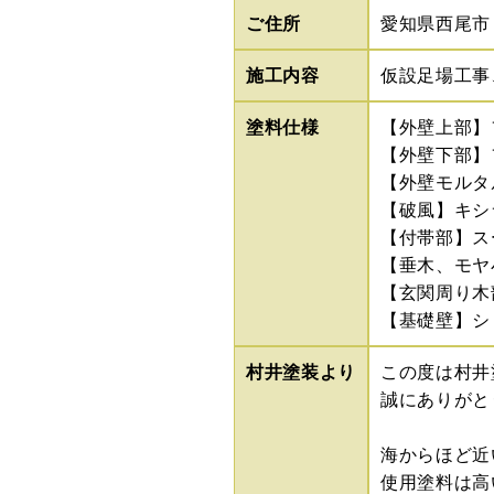
ご住所
愛知県西尾市
施工内容
仮設足場工事
塗料仕様
【外壁上部】フ
【外壁下部】フ
【外壁モルタ
【破風】キシ
【付帯部】ス
【垂木、モヤ
【玄関周り木
【基礎壁】シ
村井塗装より
この度は村井
誠にありがと
海からほど近
使用塗料は高