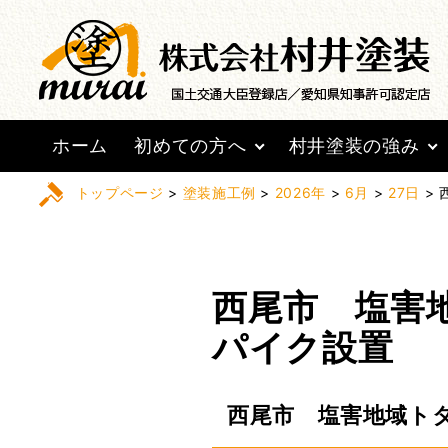
ホーム
初めての方へ
村井塗装の強み
トップページ
>
塗装施工例
>
2026年
>
6月
>
27日
>
西尾市 塩害
パイク設置
西尾市 塩害地域ト