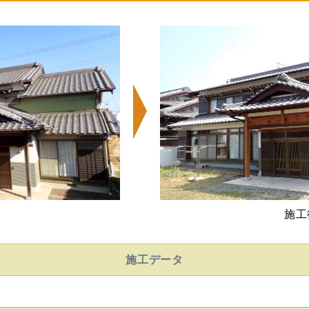
施工
施工データ