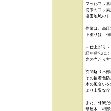
フッ化フッ素
従来のフッ素
塩害地域のト
作業は、高圧
下塗りは、強
～仕上がり～
経年劣化によ
光の当たり方
玄関廻り木部
その後着色防
木の風合いを
より上質な佇
また、外観だ
母屋木・桁部