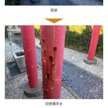
現状
旧塗膜浮き