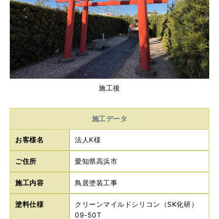
施工後
施工データ
お客様名
法人K様
ご住所
愛知県高浜市
施工内容
鳥居塗装工事
塗料仕様
クリーンマイルドシリコン（SK化研）
09-50T