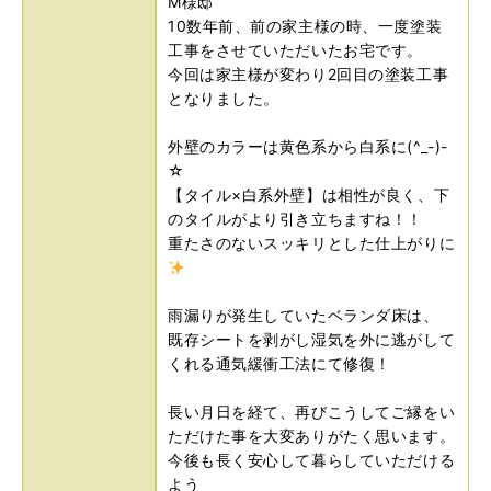
M様邸
10数年前、前の家主様の時、一度塗装
工事をさせていただいたお宅です。
今回は家主様が変わり2回目の塗装工事
となりました。
外壁のカラーは黄色系から白系に(^_-)-
☆
【タイル×白系外壁】は相性が良く、下
のタイルがより引き立ちますね！！
重たさのないスッキリとした仕上がりに
雨漏りが発生していたベランダ床は、
既存シートを剥がし湿気を外に逃がして
くれる通気緩衝工法にて修復！
長い月日を経て、再びこうしてご縁をい
ただけた事を大変ありがたく思います。
今後も長く安心して暮らしていただける
よう