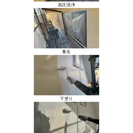
高圧洗浄
養生
下塗り