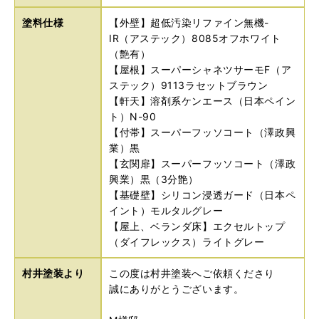
塗料仕様
【外壁】超低汚染リファイン無機-
IR（アステック）8085オフホワイト
（艶有）
【屋根】スーパーシャネツサーモF（ア
ステック）9113ラセットブラウン
【軒天】溶剤系ケンエース（日本ペイン
ト）N-90
【付帯】スーパーフッソコート（澤政興
業）黒
【玄関扉】スーパーフッソコート（澤政
興業）黒（3分艶）
【基礎壁】シリコン浸透ガード（日本ペ
イント）モルタルグレー
【屋上、ベランダ床】エクセルトップ
（ダイフレックス）ライトグレー
村井塗装より
この度は村井塗装へご依頼くださり
誠にありがとうございます。