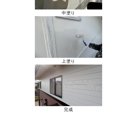
中塗り
上塗り
完成