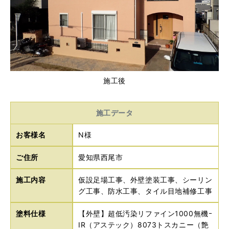
施工後
施工データ
お客様名
N様
ご住所
愛知県西尾市
施工内容
仮設足場工事、外壁塗装工事、シーリン
グ工事、防水工事、タイル目地補修工事
塗料仕様
【外壁】超低汚染リファイン1000無機ｰ
IR（アステック）8073トスカニー（艶