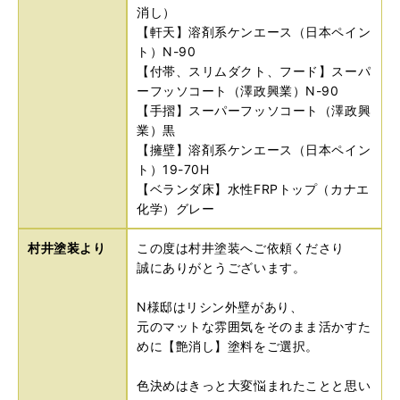
消し）
【軒天】溶剤系ケンエース（日本ペイン
ト）N-90
【付帯、スリムダクト、フード】スーパ
ーフッソコート（澤政興業）N-90
【手摺】スーパーフッソコート（澤政興
業）黒
【擁壁】溶剤系ケンエース（日本ペイン
ト）19-70H
【ベランダ床】水性FRPトップ（カナエ
化学）グレー
村井塗装より
この度は村井塗装へご依頼くださり
誠にありがとうございます。
N様邸はリシン外壁があり、
元のマットな雰囲気をそのまま活かすた
めに【艶消し】塗料をご選択。
色決めはきっと大変悩まれたことと思い