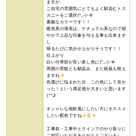
ますが、
ご自宅の雰囲気にとてもよく馴染むトス
カニーをご選択(^_-)-☆
素敵なカラーです！！
暖色系の薄茶は、ナチュラル系なので穏
やかで上品な印象を与える事も出来ます
し
帰るたびに気分が上がりそうです！！
仕上がり
白い付帯部が良い差し色に(^_-)-☆
周囲の景観とも馴染み、また植栽も映え
ますね
色選びに悩まれた分、この色にして良か
った！という満足感が大きいと思います
(^^♪
オシャレな南欧風にしたい方にオススメ
したい配色ですね
工事前・工事中とラインでのやり取りに
ご対応いただきありがとうございまし