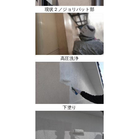
現状２／ジョリパット部
高圧洗浄
下塗り