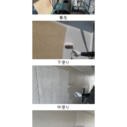
養生
下塗り
中塗り