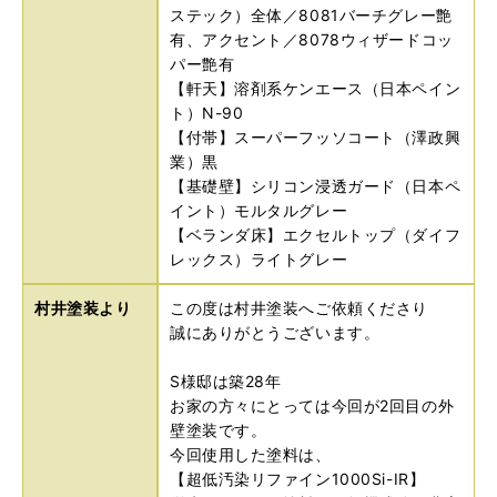
ステック）全体／8081バーチグレー艶
有、アクセント／8078ウィザードコッ
パー艶有
【軒天】溶剤系ケンエース（日本ペイン
ト）N-90
【付帯】スーパーフッソコート（澤政興
業）黒
【基礎壁】シリコン浸透ガード（日本ペ
イント）モルタルグレー
【ベランダ床】エクセルトップ（ダイフ
レックス）ライトグレー
村井塗装より
この度は村井塗装へご依頼くださり
誠にありがとうございます。
S様邸は築28年
お家の方々にとっては今回が2回目の外
壁塗装です。
今回使用した塗料は、
【超低汚染リファイン1000Si-IR】