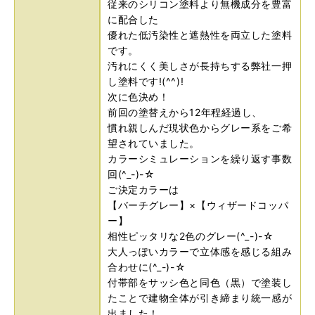
従来のシリコン塗料より無機成分を豊富
に配合した
優れた低汚染性と遮熱性を両立した塗料
です。
汚れにくく美しさが長持ちする弊社一押
し塗料です!(^^)!
次に色決め！
前回の塗替えから12年程経過し、
慣れ親しんだ現状色からグレー系をご希
望されていました。
カラーシミュレーションを繰り返す事数
回(^_-)-☆
ご決定カラーは
【バーチグレー】×【ウィザードコッパ
ー】
相性ピッタリな2色のグレー(^_-)-☆
大人っぽいカラーで立体感を感じる組み
合わせに(^_-)-☆
付帯部をサッシ色と同色（黒）で塗装し
たことで建物全体が引き締まり統一感が
出ました！