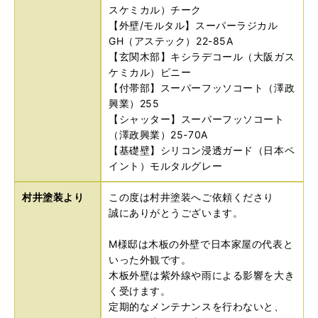
スケミカル）チーク
【外壁/モルタル】スーパーラジカル
GH（アステック）22-85A
【玄関木部】キシラデコール（大阪ガス
ケミカル）ピニー
【付帯部】スーパーフッソコート（澤政
興業）255
【シャッター】スーパーフッソコート
（澤政興業）25-70A
【基礎壁】シリコン浸透ガード（日本ペ
イント）モルタルグレー
村井塗装より
この度は村井塗装へご依頼くださり
誠にありがとうございます。
M様邸は木板の外壁で日本家屋の代表と
いった外観です。
木板外壁は紫外線や雨による影響を大き
く受けます。
定期的なメンテナンスを行わないと、