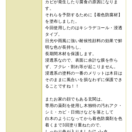
カビが発生したり腐食の原因になりま
す。
それらを予防するために【着色防腐材】
を塗布しました。
今回使用したのはキシラデコール・浸透
タイプ。
日光や雨風に強い耐候性顔料の効果で鮮
明な色が長持ちし、
長期間木材を保護します。
浸透系なので、表面に余計な膜を作ら
ず、フクレ・割れ等が起こりません。
浸透系の塗料の一番のメリットは木目は
そのままに風合いを損なわずに保護でき
ることですね！！
またお家の顔でもある玄関は、
専用の薬剤を使用し木独特の汚れアク・
シミ・カビ・日焼けなどを落として
白木のようになってから着色防腐剤を色
着くまで3回塗り重ねたので、
しっかり色が入りました(^_-)-☆