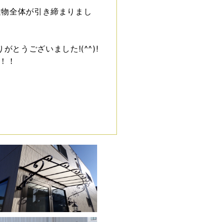
り建物全体が引き締まりまし
うございました!(^^)!
！！