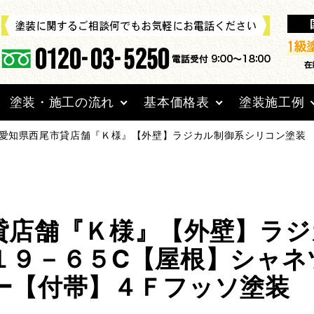
塗装・施工の流れ
基本価格表
塗装施工例
愛知県西尾市貸店舗『Ｋ様』【外壁】ラジカル制御系シリコン塗装
貸店舗『Ｋ様』【外壁】ラジ
１９－６５C【屋根】シャ
ー【付帯】４Ｆフッソ塗装