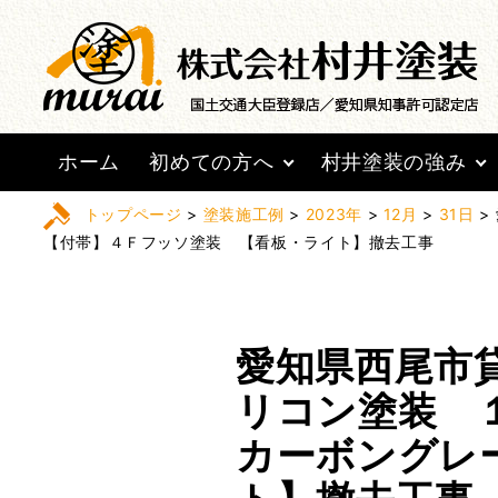
ホーム
初めての方へ
村井塗装の強み
トップページ
>
塗装施工例
>
2023年
>
12月
>
31日
>
【付帯】４Ｆフッソ塗装 【看板・ライト】撤去工事
愛知県西尾市
リコン塗装 
カーボングレ