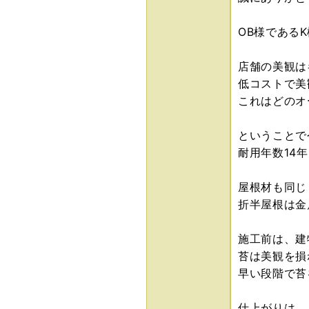
OB様である
店舗の美観は
低コストで美
これはどのオ
ということで
耐用年数14
屋根材も同じ
折半屋根は金
施工前は、建
苔は美観を損
早い段階で苔
仕上がりは、