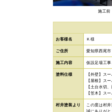
施工前
お客様名
Ｋ様
ご住所
愛知県西尾市
施工内容
仮設足場工事
塗料仕様
【外壁】スー
【屋根】スー
【土台水切、
【笠木】スー
村井塗装より
この度は村井
誠にありがと