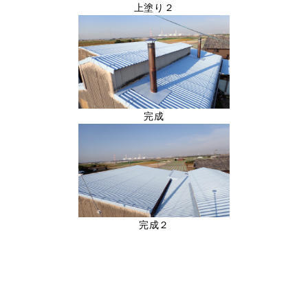
上塗り２
完成
完成２