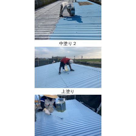
中塗り２
上塗り