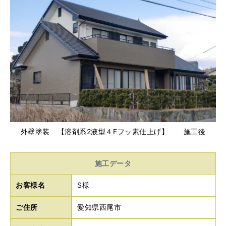
外壁塗装 【溶剤系2液型４Fフッ素仕上げ】 施工後
施工データ
お客様名
S様
ご住所
愛知県西尾市