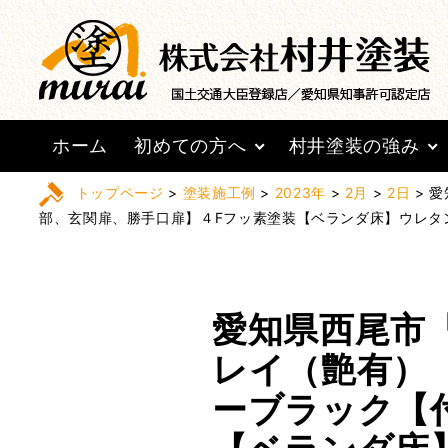
ホーム
初めての方へ
村井塗装の強み
トップページ
>
塗装施工例
>
2023年
>
2月
>
2日
>
愛
部、玄関扉、勝手口扉】４Fフッ素塗装【ベランダ床】ウレタ
愛知県西尾市
レイ（艶有）
ーブラック【