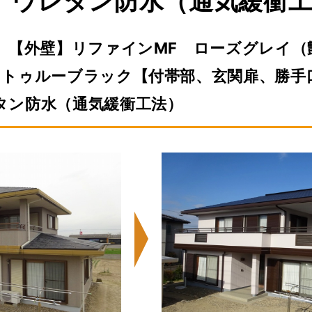
】ウレタン防水（通気緩衝
邸』【外壁】リファインMF ローズグレイ（
 トゥルーブラック【付帯部、玄関扉、勝手
タン防水（通気緩衝工法）