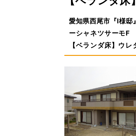
【ベランダ床
愛知県西尾市『I様
ーシャネツサーモF
【ベランダ床】ウレ