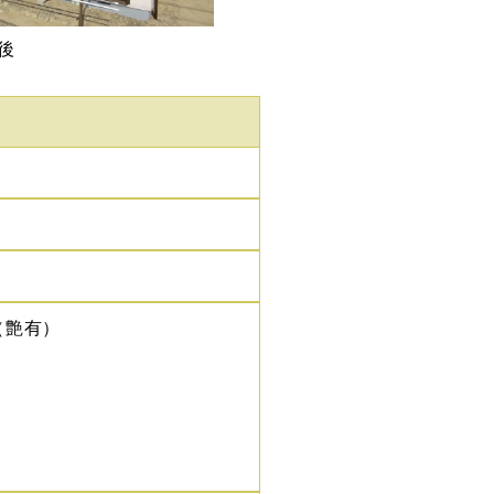
後
（艶有）