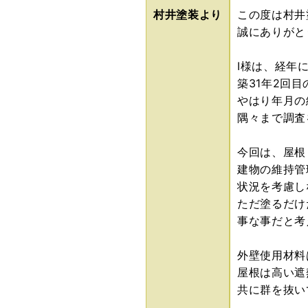
村井塗装より
この度は村井
誠にありがと
I様は、経年
築31年2回
やはり年月の
隅々まで調査
今回は、屋根
建物の維持管
状況を考慮し
ただ塗るだけ
事な事だと考
外壁使用材料
屋根は高い遮
共に群を抜い