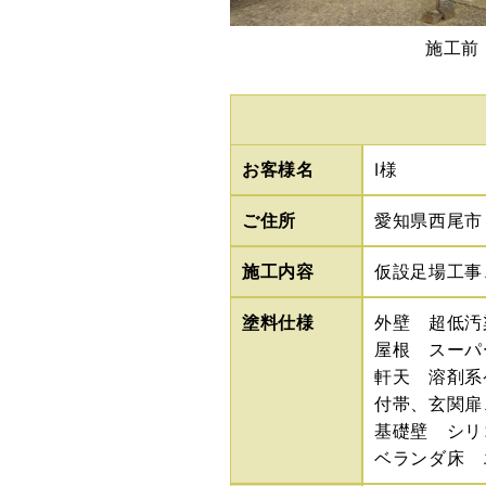
施工前
お客様名
I様
ご住所
愛知県西尾市
施工内容
仮設足場工事
塗料仕様
外壁 超低汚染
屋根 スーパ
軒天 溶剤系
付帯、玄関扉
基礎壁 シリ
ベランダ床 