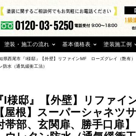
塗装・施工の流れ
基本価格表
塗装施工例
知県西尾市『I様邸』【外壁】リファインMF ローズグレイ（艶有
ン防水（通気緩衝工法）
『I様邸』【外壁】リファイ
【屋根】スーパーシャネツサ
付帯部、玄関扉、勝手口扉】