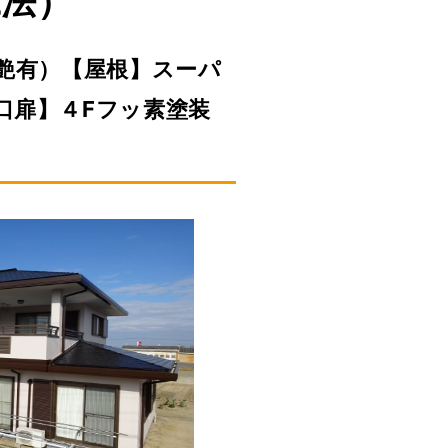
工法）
艶有）【屋根】スーパ
口扉】４Fフッ素塗装