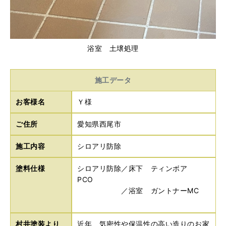
浴室 土壌処理
施工データ
お客様名
Ｙ様
ご住所
愛知県西尾市
施工内容
シロアリ防除
塗料仕様
シロアリ防除／床下 ティンボア
PCO
／浴室 ガントナーMC
村井塗装より
近年、気密性や保温性の高い造りのお家