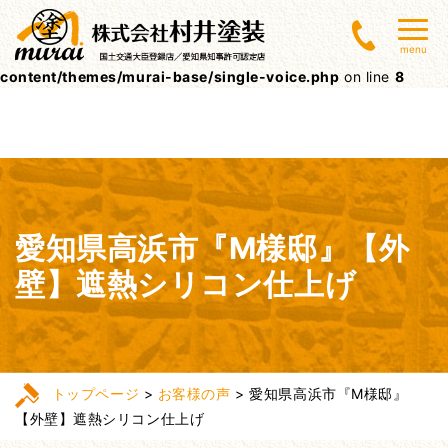
Warning
: Undefined array key 0 in
menu
/home/lctxs37/muraitoso.jp/public_html/wpcms/wp-
content/themes/murai-base/single-voice.php
on line
8
愛知県高浜市『M様邸』【外
壁】遮熱シリコン仕上げ
トップページ
>
お客様の声
>
愛知県高浜市『M様邸』
【外壁】遮熱シリコン仕上げ