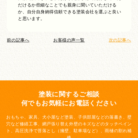
だけるか些細なことでも親身に聞いていただける
か、自分自身納得信頼できる塗装会社を選ぶと良い
と思います。
前の記事へ
お客様の声一覧
次の記事へ
塗装に関するご相談
何でもお気軽にお電話ください
おもちゃ、家具、犬小屋など塗装、子供部屋などの落書き、壁
穴など修繕工事、網戸張り替え
外壁のキズなどのタッチペイン
ト、高圧洗浄で苔落とし（擁壁、駐車場など）、雨樋の割れ補
修