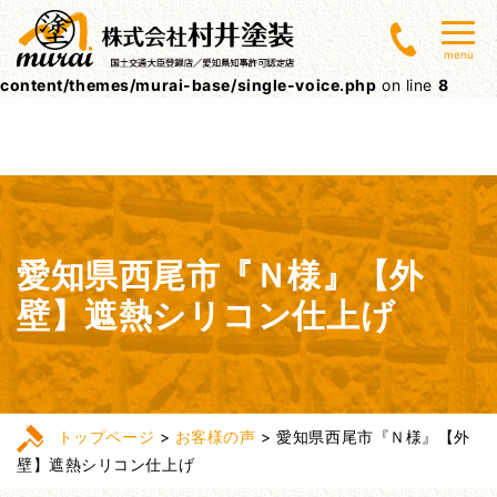
Warning
: Undefined array key 0 in
menu
/home/lctxs37/muraitoso.jp/public_html/wpcms/wp-
content/themes/murai-base/single-voice.php
on line
8
愛知県西尾市『Ｎ様』【外
壁】遮熱シリコン仕上げ
トップページ
>
お客様の声
>
愛知県西尾市『Ｎ様』【外
壁】遮熱シリコン仕上げ