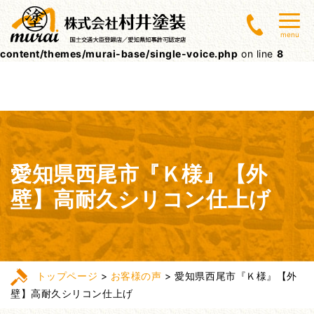
Warning
: Undefined array key 0 in
menu
/home/lctxs37/muraitoso.jp/public_html/wpcms/wp-
content/themes/murai-base/single-voice.php
on line
8
愛知県西尾市『Ｋ様』【外
壁】高耐久シリコン仕上げ
トップページ
>
お客様の声
>
愛知県西尾市『Ｋ様』【外
壁】高耐久シリコン仕上げ