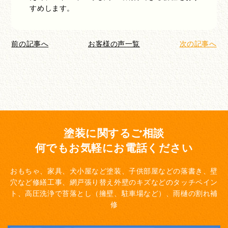
すめします。
前の記事へ
お客様の声一覧
次の記事へ
塗装に関するご相談
何でもお気軽にお電話ください
おもちゃ、家具、犬小屋など塗装、子供部屋などの落書き、壁
穴など修繕工事、網戸張り替え
外壁のキズなどのタッチペイン
ト、高圧洗浄で苔落とし（擁壁、駐車場など）、雨樋の割れ補
修