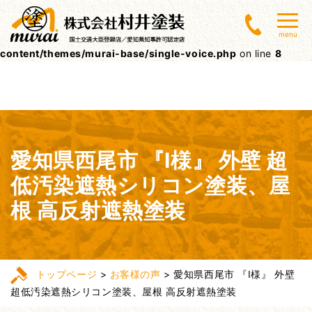
Warning
: Undefined array key 0 in
menu
/home/lctxs37/muraitoso.jp/public_html/wpcms/wp-
content/themes/murai-base/single-voice.php
on line
8
愛知県西尾市 『I様』 外壁 超
低汚染遮熱シリコン塗装、屋
根 高反射遮熱塗装
トップページ
>
お客様の声
>
愛知県西尾市 『I様』 外壁
超低汚染遮熱シリコン塗装、屋根 高反射遮熱塗装