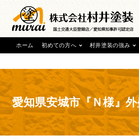
Warning
: Undefined array key 0 in
/home/lctxs37/mur
ホーム
初めての方へ
村井塗装の強み
愛知県安城市『Ｎ様』外