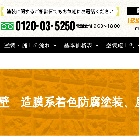
aitoso.jp/public_html/wpcms/wp-content/themes/mu
塗装・施工の流れ
基本価格表
塗装施工例
壁 造膜系着色防腐塗装、