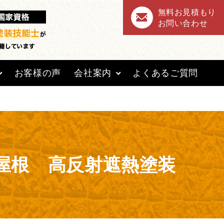
無料お見積もり
rai-base/single-voice.php
on line
8
お問い合わせ
お客様の声
会社案内
よくあるご質問
屋根 高反射遮熱塗装