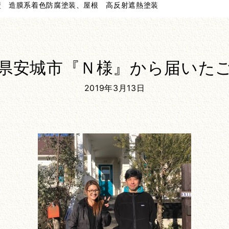
壁 造膜系着色防腐塗装、屋根 高反射遮熱塗装
県安城市『Ｎ様』から届いた
2019年3月13日