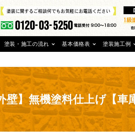
aitoso.jp/public_html/wpcms/wp-content/themes/mu
塗装・施工の流れ
基本価格表
塗装施工例
外壁】無機塗料仕上げ【車