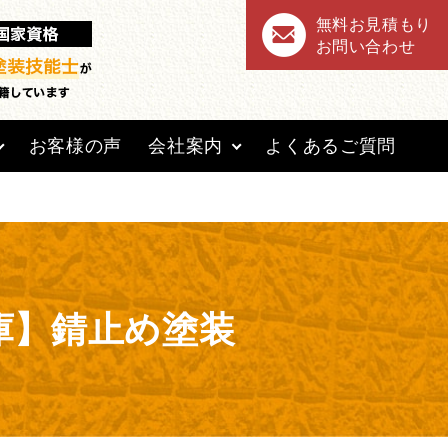
無料お見積もり
rai-base/single-voice.php
on line
8
お問い合わせ
お客様の声
会社案内
よくあるご質問
庫】錆止め塗装