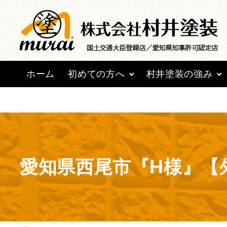
Warning
: Undefined array key 0 in
/home/lctxs37/mur
ホーム
初めての方へ
村井塗装の強み
愛知県西尾市『H様』【