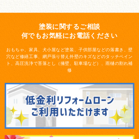
塗装に関するご相談
何でもお気軽にお電話ください
おもちゃ、家具、犬小屋など塗装、子供部屋などの落書き、壁
穴など修繕工事、網戸張り替え
外壁のキズなどのタッチペイン
ト、高圧洗浄で苔落とし（擁壁、駐車場など）、雨樋の割れ補
修