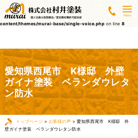
Warning
: Undefined array key 0 in
menu
/home/lctxs37/muraitoso.jp/public_html/wpcms/wp-
content/themes/murai-base/single-voice.php
on line
8
愛知県西尾市 K様邸 外壁
ガイナ塗装 ベランダウレタ
ン防水
トップページ
>
お客様の声
>
愛知県西尾市 K様邸 外
壁ガイナ塗装 ベランダウレタン防水