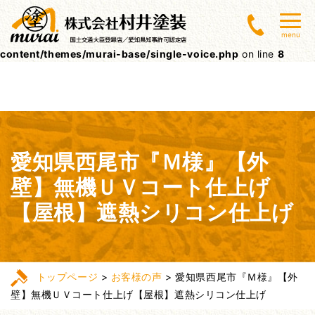
Warning
: Undefined array key 0 in
menu
/home/lctxs37/muraitoso.jp/public_html/wpcms/wp-
content/themes/murai-base/single-voice.php
on line
8
愛知県西尾市『Ｍ様』【外
壁】無機ＵＶコート仕上げ
【屋根】遮熱シリコン仕上げ
トップページ
>
お客様の声
>
愛知県西尾市『Ｍ様』【外
壁】無機ＵＶコート仕上げ【屋根】遮熱シリコン仕上げ