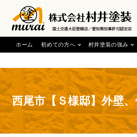
Warning
: Undefined array key 0 in
/home/lctxs37/mur
ホーム
初めての方へ
村井塗装の強み
西尾市【Ｓ様邸】外壁、