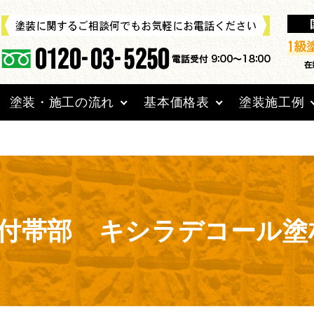
aitoso.jp/public_html/wpcms/wp-content/themes/mu
塗装・施工の流れ
基本価格表
塗装施工例
付帯部 キシラデコール塗