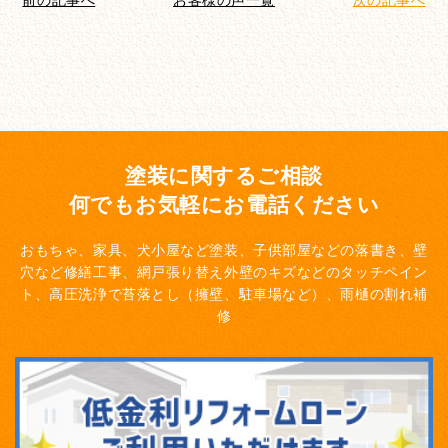
塗装に関するご相談
何でもお気軽にお電話ください
おもちゃ、家具、犬小屋など塗装、子供部屋などの落書き、壁
穴など修繕工事、網戸張り替え
外壁のキズなどのタッチペイン
ト、高圧洗浄で苔落とし（擁壁、駐車場など）、雨樋の割れ補
修