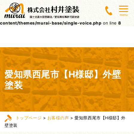
Warning
: Undefined array key 0 in
menu
/home/lctxs37/muraitoso.jp/public_html/wpcms/wp-
content/themes/murai-base/single-voice.php
on line
8
愛知県西尾市【H様邸】外壁
塗装
トップページ
>
お客様の声
>
愛知県西尾市【H様邸】外
壁塗装