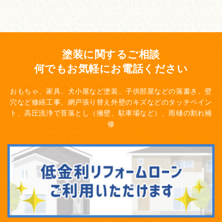
塗装に関するご相談
何でもお気軽にお電話ください
おもちゃ、家具、犬小屋など塗装、子供部屋などの落書き、壁
穴など修繕工事、網戸張り替え
外壁のキズなどのタッチペイン
ト、高圧洗浄で苔落とし（擁壁、駐車場など）、雨樋の割れ補
修