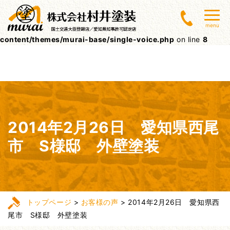
Warning
: Undefined array key 0 in
menu
/home/lctxs37/muraitoso.jp/public_html/wpcms/wp-
content/themes/murai-base/single-voice.php
on line
8
2014年2月26日 愛知県西尾
市 S様邸 外壁塗装
トップページ
>
お客様の声
>
2014年2月26日 愛知県西
尾市 S様邸 外壁塗装