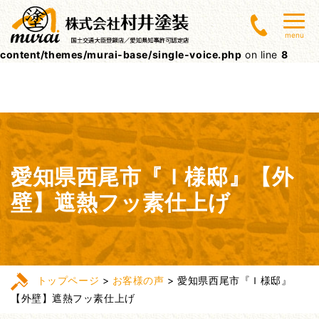
Warning
: Undefined array key 0 in
menu
/home/lctxs37/muraitoso.jp/public_html/wpcms/wp-
content/themes/murai-base/single-voice.php
on line
8
愛知県西尾市『Ｉ様邸』【外
壁】遮熱フッ素仕上げ
トップページ
>
お客様の声
>
愛知県西尾市『Ｉ様邸』
【外壁】遮熱フッ素仕上げ