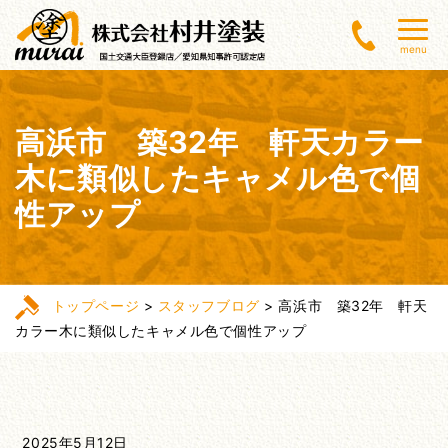
menu
高浜市 築32年 軒天カラー
木に類似したキャメル色で個
性アップ
トップページ
>
スタッフブログ
>
高浜市 築32年 軒天
カラー木に類似したキャメル色で個性アップ
2025年5月12日