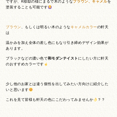
ですが、K様邸の様にまるで木のような
ブラウン、キャメル
を
塗装することも可能です
ブラウン
、もしくは明るい木のような
キャメルカラー
の軒天
は
温かみを加え全体の差し色にもなり引き締めデザイン効果が
あります。
ブラックなどの濃い色で
和モダンテイスト
にしたい方に軒天
のおすすめカラーです
少し他のお家とは違う個性を出してみたい方向けに紹介した
いと思います
これを見て皆様も軒天の色にこだわってみませんか
？？