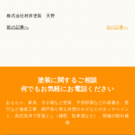
株式会社村井塗装 天野
前の記事へ
次の記事へ
塗装に関するご相談
何でもお気軽にお電話ください
おもちゃ、家具、犬小屋など塗装、子供部屋などの落書き、壁
穴など修繕工事、網戸張り替え
外壁のキズなどのタッチペイン
ト、高圧洗浄で苔落とし（擁壁、駐車場など）、雨樋の割れ補
修