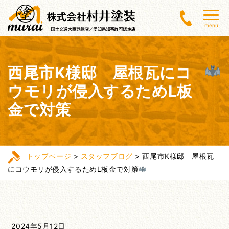
menu
西尾市K様邸 屋根瓦にコ
ウモリが侵入するためL板
金で対策
トップページ
>
スタッフブログ
>
西尾市K様邸 屋根瓦
にコウモリが侵入するためL板金で対策
2024年5月12日