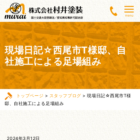
menu
現場日記☆西尾市T様邸、自
社施工による足場組み
トップページ
>
スタッフブログ
>
現場日記☆西尾市T様
邸、自社施工による足場組み
2024年3月12日