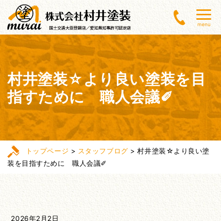
menu
村井塗装☆より良い塗装を目
指すために 職人会議✐
トップページ
>
スタッフブログ
>
村井塗装☆より良い塗
装を目指すために 職人会議✐
2026年2月2日