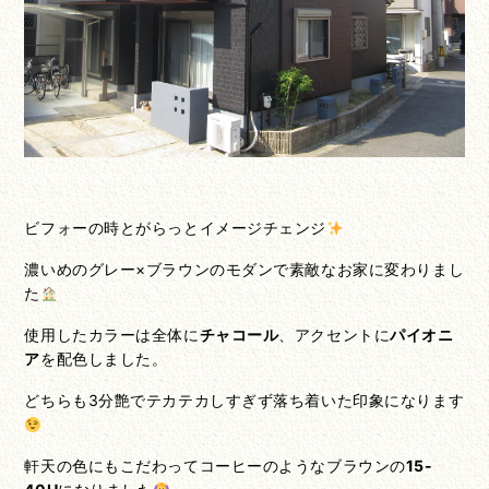
ビフォーの時とがらっとイメージチェンジ
濃いめのグレー×ブラウンのモダンで素敵なお家に変わりまし
た
使用したカラーは全体に
チャコール
、アクセントに
パイオニ
ア
を配色しました。
どちらも3分艶でテカテカしすぎず落ち着いた印象になります
軒天の色にもこだわってコーヒーのようなブラウンの
15-