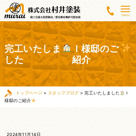
menu
完工いたしま
Ｉ様邸のご
した
紹介
トップページ
>
スタッフブログ
>
完工いたしました
Ｉ
様邸のご紹介
2024年11月14日