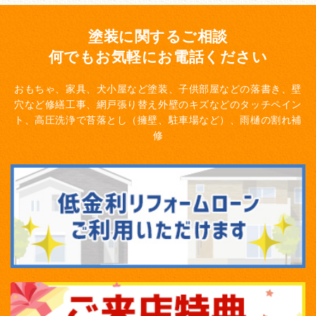
塗装に関するご相談
何でもお気軽にお電話ください
おもちゃ、家具、犬小屋など塗装、子供部屋などの落書き、壁
穴など修繕工事、網戸張り替え
外壁のキズなどのタッチペイン
ト、高圧洗浄で苔落とし（擁壁、駐車場など）、雨樋の割れ補
修