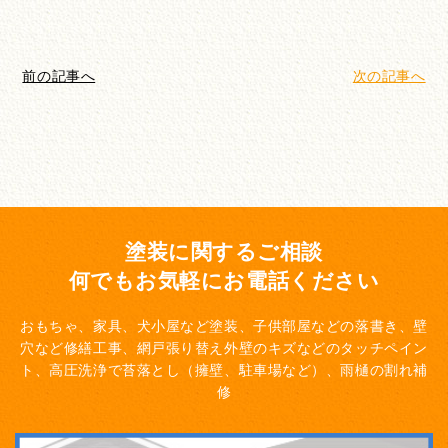
前の記事へ
次の記事へ
塗装に関するご相談
何でもお気軽にお電話ください
おもちゃ、家具、犬小屋など塗装、子供部屋などの落書き、壁
穴など修繕工事、網戸張り替え
外壁のキズなどのタッチペイン
ト、高圧洗浄で苔落とし（擁壁、駐車場など）、雨樋の割れ補
修