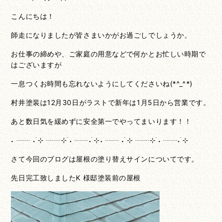
こんにちは！
師走になりましたが皆さまいかがお過ごしでしょうか。
お仕事の締めや、ご家庭の用意などで何かとお忙しい時期で
はございますが
一息つくお時間も忘れないようにしてくださいね(*^_^*)
村井塗装は12月30日がラストで新年は1月5日から営業です。
あと数日気を緩めずに安全第一でやってまいります！！
˖ ┈┈ ˖ ࣪⊹ ┈┈⊹ ࣪˖ ┈┈˖ ࣪⊹˖ ┈┈ ˖ ࣪⊹ ┈┈⊹ ࣪˖ ┈┈˖ ࣪⊹
さて今回のブログは屋根の塗り替えサインについてです。
先日完工致しましたK 様邸塗装前の屋根