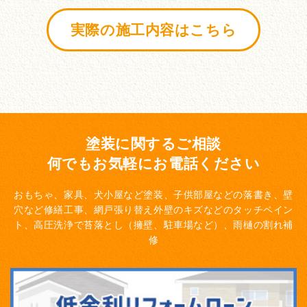
実際の施工内容はこちら
塗装に関するご相談
何でもお気軽にお電話ください
おもちゃ、家具、犬小屋など塗装、子供部屋などの落書き、壁
穴など修繕工事、網戸張り替え
外壁のキズなどのタッチペイン
ト、高圧洗浄で苔落とし（擁壁、駐車場など）、雨樋の割れ補
修