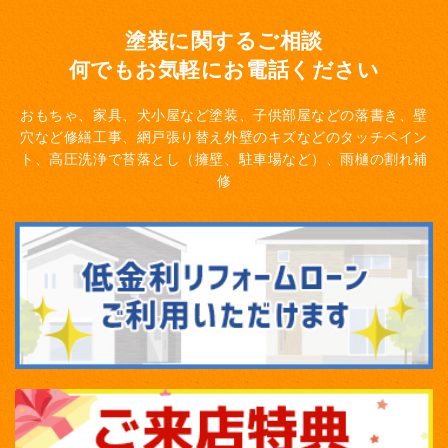
塗装に関するご相談
何でもお気軽にお電話ください
おもちゃ、家具、犬小屋など塗装、子供部屋などの落書き、壁
穴など修繕工事、網戸張り替え
外壁のキズなどのタッチペイン
ト、高圧洗浄で苔落とし（擁壁、駐車場など）、雨樋の割れ補
修