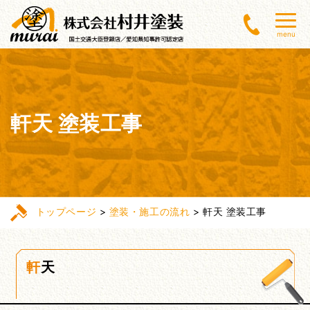
menu
軒天 塗装工事
トップページ
>
塗装・施工の流れ
>
軒天 塗装工事
軒天