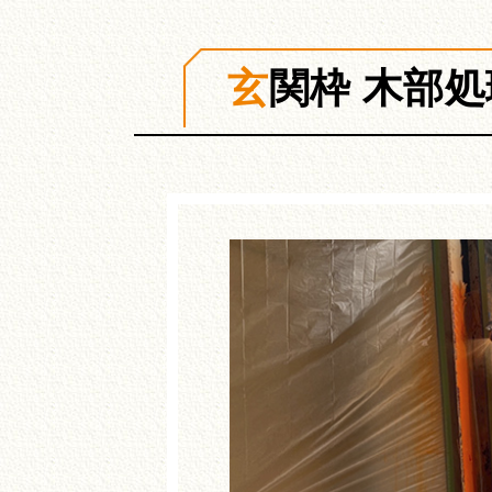
玄関枠 木部