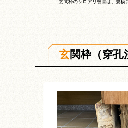
玄関枠のシロアリ被害は、規模
玄関枠（穿