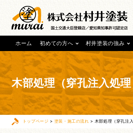
ホーム
初めての方へ
村井塗装の強み
木部処理（穿孔注入処理
トップページ
>
塗装・施工の流れ
>
木部処理（穿孔注