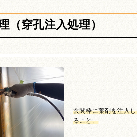
処理（穿孔注入処理）
玄関枠に薬剤を注入し
ること。