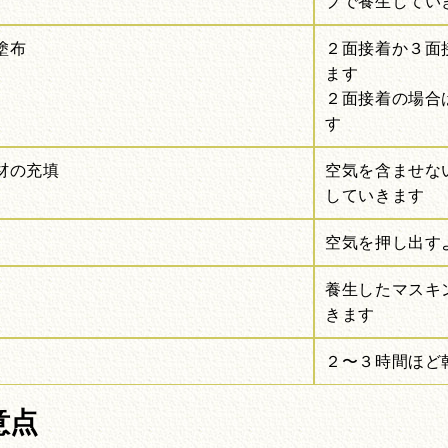
プで養生してい
塗布
２面接着か３面
ます
２面接着の場合
す
材の充填
空気を含ませな
していきます
空気を押し出す
養生したマスキ
きます
２〜３時間ほど
意点