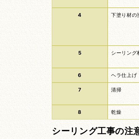
4
下塗り材の
5
シーリング
6
ヘラ仕上げ
7
清掃
8
乾燥
シーリング工事の注