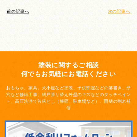
前の記事へ
次の記事へ
塗装に関するご相談
何でもお気軽にお電話ください
おもちゃ、家具、犬小屋など塗装、子供部屋などの落書き、壁
穴など修繕工事、網戸張り替え
外壁のキズなどのタッチペイン
ト、高圧洗浄で苔落とし（擁壁、駐車場など）、雨樋の割れ補
修