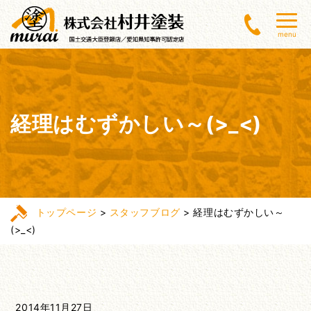
menu
経理はむずかしい～(>_<)
トップページ
>
スタッフブログ
>
経理はむずかしい～
(>_<)
2014年11月27日